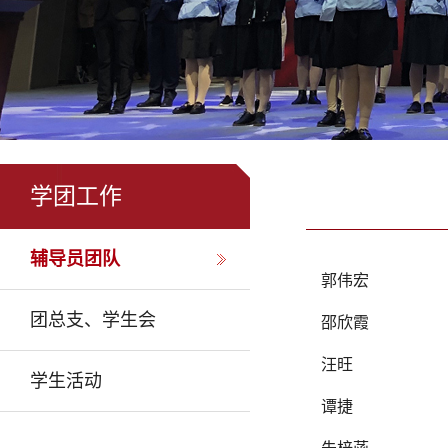
学团工作
辅导员团队
郭伟宏
团总支、学生会
邵欣霞
汪旺
学生活动
谭捷